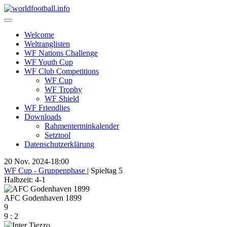
Skip
to
content
Welcome
Weltranglisten
WF Nations Challenge
WF Youth Cup
WF Club Competitions
WF Cup
WF Trophy
WF Shield
WF Friendlies
Downloads
Rahmenterminkalender
Setztool
Datenschutzerklärung
20 Nov. 2024
-
18:00
WF Cup - Gruppenphase
| Spieltag 5
Halbzeit: 4-1
AFC Godenhaven 1899
9
9
:
2