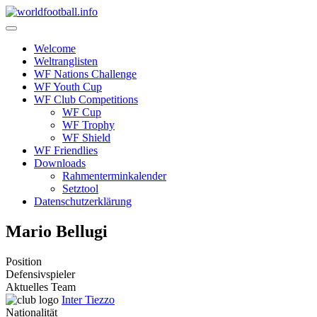
Skip
to
content
Welcome
Weltranglisten
WF Nations Challenge
WF Youth Cup
WF Club Competitions
WF Cup
WF Trophy
WF Shield
WF Friendlies
Downloads
Rahmenterminkalender
Setztool
Datenschutzerklärung
Mario Bellugi
Position
Defensivspieler
Aktuelles Team
Inter Tiezzo
Nationalität