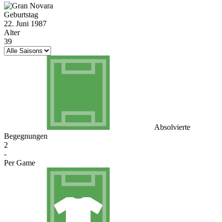
Geburtstag
22. Juni 1987
Alter
39
Absolvierte
Begegnungen
2
-
Per Game