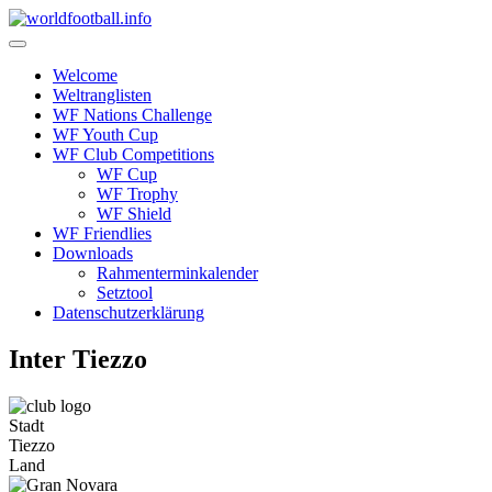
Skip
to
content
Welcome
Weltranglisten
WF Nations Challenge
WF Youth Cup
WF Club Competitions
WF Cup
WF Trophy
WF Shield
WF Friendlies
Downloads
Rahmenterminkalender
Setztool
Datenschutzerklärung
Inter Tiezzo
Stadt
Tiezzo
Land