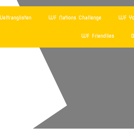
eltranglisten
WF Nations Challenge
WF Yo
WF Friendlies
D