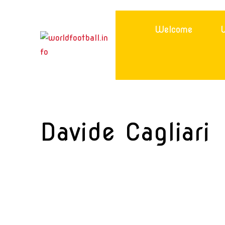
Skip
to
Welcome
W
content
Davide Cagliari