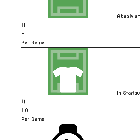
Absolvie
11
-
Per Game
In Starta
11
1.0
Per Game