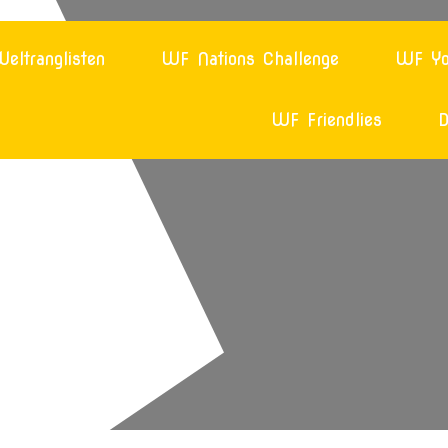
eltranglisten
WF Nations Challenge
WF Yo
WF Friendlies
D