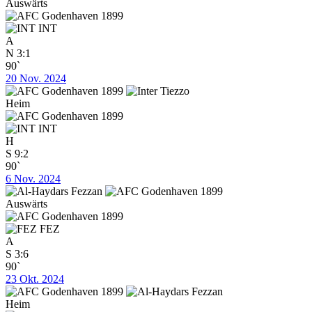
Auswärts
INT
A
N
3:1
90`
20 Nov. 2024
Heim
INT
H
S
9:2
90`
6 Nov. 2024
Auswärts
FEZ
A
S
3:6
90`
23 Okt. 2024
Heim