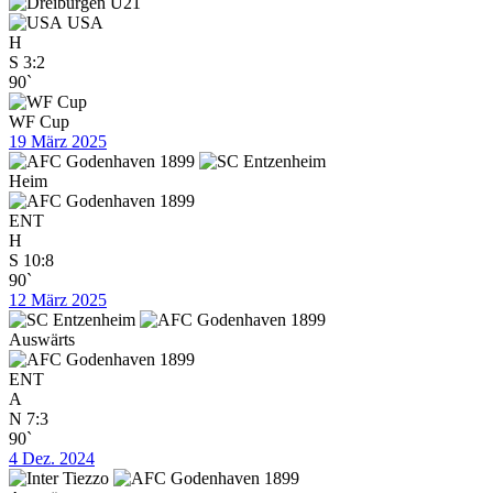
USA
H
S
3:2
90`
WF Cup
19 März 2025
Heim
ENT
H
S
10:8
90`
12 März 2025
Auswärts
ENT
A
N
7:3
90`
4 Dez. 2024