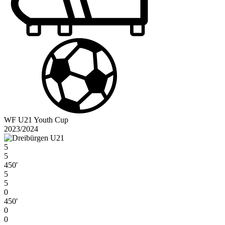
WF U21 Youth Cup
2023/2024
5
5
450′
5
5
0
450′
0
0