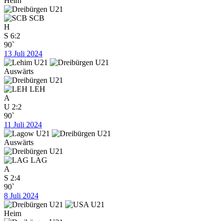
Heim
SCB
H
S
6:2
90`
13 Juli 2024
Auswärts
LEH
A
U
2:2
90`
11 Juli 2024
Auswärts
LAG
A
S
2:4
90`
8 Juli 2024
Heim