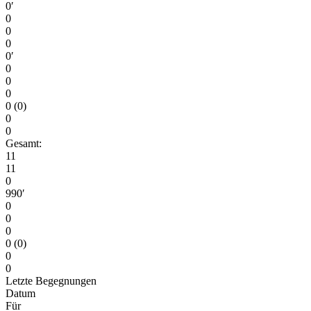
0′
0
0
0
0′
0
0
0
0 (0)
0
0
Gesamt:
11
11
0
990′
0
0
0
0 (0)
0
0
Letzte Begegnungen
Datum
Für