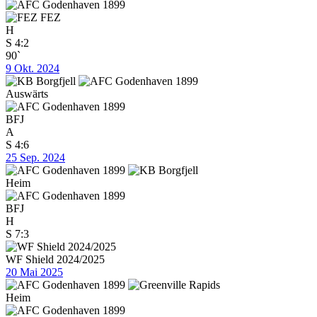
FEZ
H
S
4:2
90`
9 Okt. 2024
Auswärts
BFJ
A
S
4:6
25 Sep. 2024
Heim
BFJ
H
S
7:3
WF Shield 2024/2025
20 Mai 2025
Heim