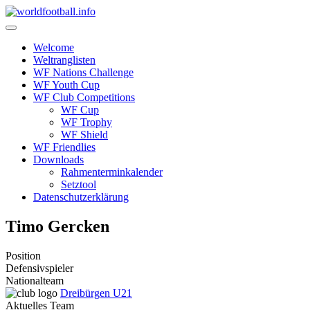
Skip
to
content
Welcome
Weltranglisten
WF Nations Challenge
WF Youth Cup
WF Club Competitions
WF Cup
WF Trophy
WF Shield
WF Friendlies
Downloads
Rahmenterminkalender
Setztool
Datenschutzerklärung
Timo Gercken
Position
Defensivspieler
Nationalteam
Dreibürgen U21
Aktuelles Team