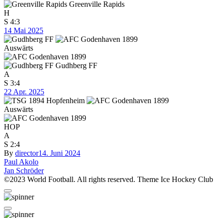
Greenville Rapids
H
S
4:3
14 Mai 2025
Auswärts
Gudhberg FF
A
S
3:4
22 Apr. 2025
Auswärts
HOP
A
S
2:4
By
director
14. Juni 2024
Beitragsnavigation
Paul Akolo
Jan Schröder
©2023 World Football. All rights reserved. Theme Ice Hockey Club