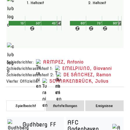
1. Halbzeit
2. Halbzeit
15'
30'
45'
4'
60'
75'
90'
3'
ARMPEZ, Antonio
Schiedsrichter:
EMELPIUNO, Giovanni
Schiedsrichterassistent 1:
DE SÁNCHEZ, Ramon
Schiedsrichterassistent 2:
SCHNAKENBRÜCK, Julius
Vierter Offizieller:
Spielbericht
Aufstellungen
Ereignisse
AFC
Gudhberg FF
Godenhaven