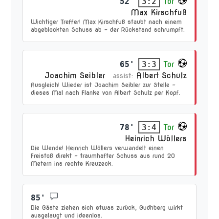
52'
Tor
3:2
Max Kirschfuß
Wichtiger Treffer! Max Kirschfuß staubt nach einem
abgeblockten Schuss ab – der Rückstand schrumpft.
65'
Tor
3:3
Joachim Seibler
Albert Schulz
assist:
Ausgleich! Wieder ist Joachim Seibler zur Stelle –
dieses Mal nach Flanke von Albert Schulz per Kopf.
78'
Tor
3:4
Heinrich Wöllers
Die Wende! Heinrich Wöllers verwandelt einen
Freistoß direkt – traumhafter Schuss aus rund 20
Metern ins rechte Kreuzeck.
85'
Die Gäste ziehen sich etwas zurück, Gudhberg wirkt
ausgelaugt und ideenlos.