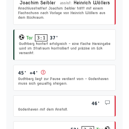
Joachim Seibler
Heinrich Wöllers
assist:
Anschlusstreffer! Joachim Seibler trifft mit einem
Flachschuss nach Vorlage von Heinrich Wöllers aus
dem Rückraum.
Tor
37'
3:1
Gudhberg kontert erfolgreich – eine flache Hereingabe
wird im Strafraum kontrolliert und präzise im Eck
versenkt.
45' +4'
Gudhberg liegt zur Pause verdient vorn – Godenhaven
muss sich gewaltig steigern.
46'
Godenhaven mit dem Anstoß.