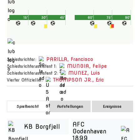
15'
30'
45'
60'
75'
90'
PARILLA, Francisco
Schiedsrichter:
MUNGIA, Felipe
Schiedsrichterassistent 1:
MUNEZ, Luis
Schiedsrichterassistent 2:
THOMPSON JR., Eric
Vierter Offizieller:
Spielbericht
Aufstellungen
Ereignisse
AFC
KB Borgfjell
Godenhaven
1899