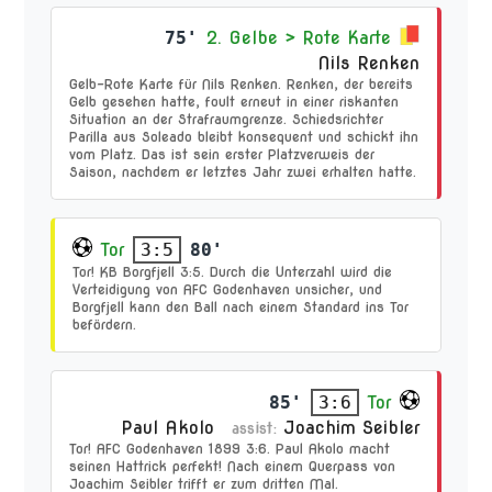
75'
2. Gelbe > Rote Karte
Nils Renken
Gelb-Rote Karte für Nils Renken. Renken, der bereits
Gelb gesehen hatte, foult erneut in einer riskanten
Situation an der Strafraumgrenze. Schiedsrichter
Parilla aus Soleado bleibt konsequent und schickt ihn
vom Platz. Das ist sein erster Platzverweis der
Saison, nachdem er letztes Jahr zwei erhalten hatte.
Tor
80'
3:5
Tor! KB Borgfjell 3:5. Durch die Unterzahl wird die
Verteidigung von AFC Godenhaven unsicher, und
Borgfjell kann den Ball nach einem Standard ins Tor
befördern.
85'
Tor
3:6
Paul Akolo
Joachim Seibler
assist:
Tor! AFC Godenhaven 1899 3:6. Paul Akolo macht
seinen Hattrick perfekt! Nach einem Querpass von
Joachim Seibler trifft er zum dritten Mal.