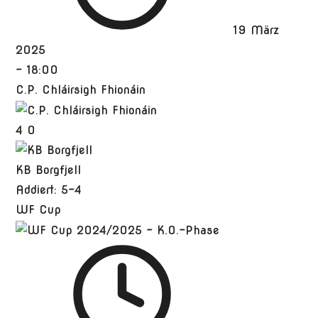
19 März
2025
-
18:00
C.P. Chláirsigh Fhionáin
4
0
KB Borgfjell
Addiert: 5-4
WF Cup