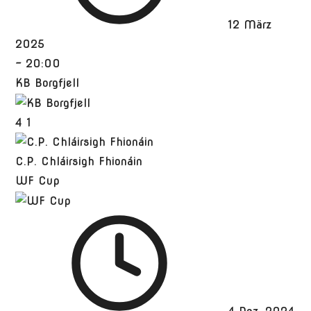
12 März
2025
-
20:00
KB Borgfjell
4
1
C.P. Chláirsigh Fhionáin
WF Cup