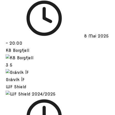
8 Mai 2025
-
20:00
KB Borgfjell
3
5
Grárvík ÍF
WF Shield