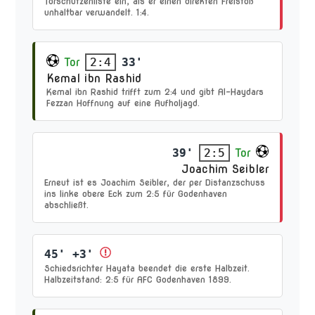
Torschützenliste ein, als er einen direkten Freistoß
unhaltbar verwandelt. 1:4.
Tor
33'
2:4
Kemal ibn Rashid
Kemal ibn Rashid trifft zum 2:4 und gibt Al-Haydars
Fezzan Hoffnung auf eine Aufholjagd.
39'
Tor
2:5
Joachim Seibler
Erneut ist es Joachim Seibler, der per Distanzschuss
ins linke obere Eck zum 2:5 für Godenhaven
abschließt.
45' +3'
Schiedsrichter Hayata beendet die erste Halbzeit.
Halbzeitstand: 2:5 für AFC Godenhaven 1899.