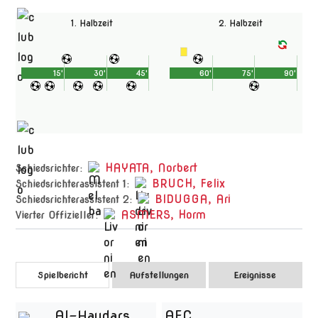
1. Halbzeit
2. Halbzeit
15'
30'
45'
60'
75'
90'
HAYATA, Norbert
Schiedsrichter:
BRUCH, Felix
Schiedsrichterassistent 1:
BIDUGGA, Ari
Schiedsrichterassistent 2:
ASMERS, Horm
Vierter Offizieller:
Spielbericht
Aufstellungen
Ereignisse
Al-Haydars
AFC