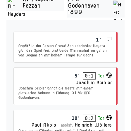
Fezzan
Godenhaven
1899
1'
Anpfiff in der Fezzan Arena! Schiedsrichter Hayata
gibt das Spiel frei, und beide Mannschaften gehen
von Beginn an mit hohem Tempo zur Sache.
5'
Tor
0:1
Joachim Seibler
Joachim Seibler bringt die Gäste mit einem
platzierten Schuss in Führung. 0:1 für AFC
Godenhaven.
10'
Tor
0:2
Paul Akolo
Heinrich Wöllers
assist:
Nur wenige Minuten später erhöht Paul Akolo mit