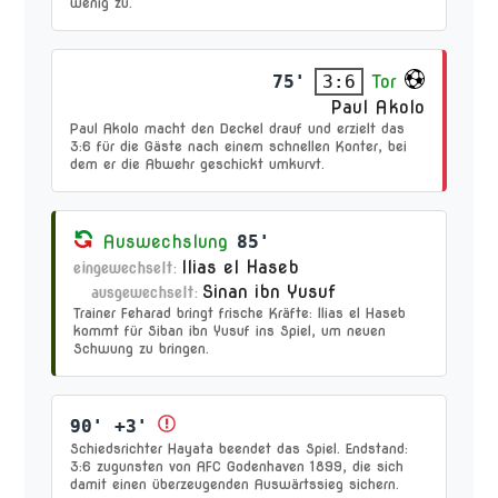
wenig zu.
75'
Tor
3:6
Paul Akolo
Paul Akolo macht den Deckel drauf und erzielt das
3:6 für die Gäste nach einem schnellen Konter, bei
dem er die Abwehr geschickt umkurvt.
Auswechslung
85'
Ilias el Haseb
eingewechselt:
Sinan ibn Yusuf
ausgewechselt:
Trainer Feharad bringt frische Kräfte: Ilias el Haseb
kommt für Siban ibn Yusuf ins Spiel, um neuen
Schwung zu bringen.
90' +3'
Schiedsrichter Hayata beendet das Spiel. Endstand:
3:6 zugunsten von AFC Godenhaven 1899, die sich
damit einen überzeugenden Auswärtssieg sichern.