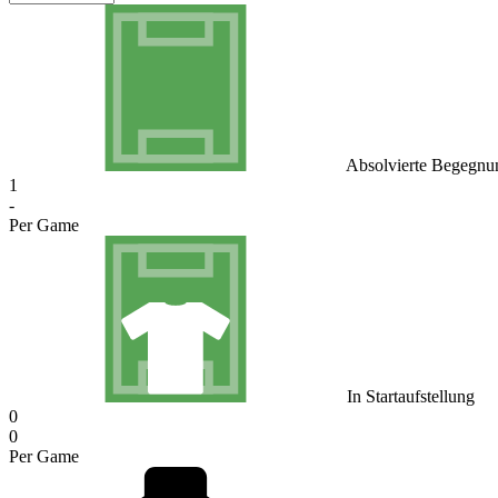
Absolvierte Begegnu
1
-
Per Game
In Startaufstellung
0
0
Per Game