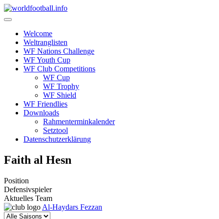
Skip
to
content
Welcome
Weltranglisten
WF Nations Challenge
WF Youth Cup
WF Club Competitions
WF Cup
WF Trophy
WF Shield
WF Friendlies
Downloads
Rahmenterminkalender
Setztool
Datenschutzerklärung
Faith al Hesn
Position
Defensivspieler
Aktuelles Team
Al-Haydars Fezzan