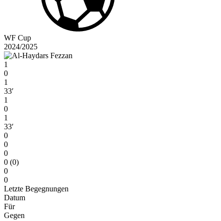
WF Cup
2024/2025
1
0
1
33′
1
0
1
33′
0
0
0
0 (0)
0
0
Letzte Begegnungen
Datum
Für
Gegen