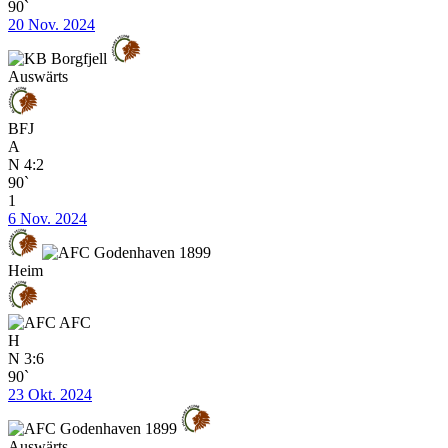
90`
20 Nov. 2024
Auswärts
BFJ
A
N
4:2
90`
1
6 Nov. 2024
Heim
AFC
H
N
3:6
90`
23 Okt. 2024
Auswärts