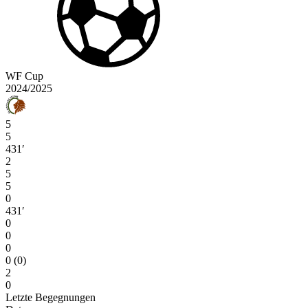
WF Cup
2024/2025
5
5
431′
2
5
5
0
431′
0
0
0
0 (0)
2
0
Letzte Begegnungen