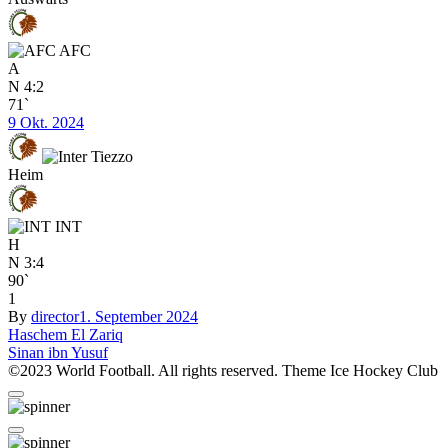
AFC
A
N
4:2
71`
9 Okt. 2024
Heim
INT
H
N
3:4
90`
1
By
director
1. September 2024
Beitragsnavigation
Haschem El Zariq
Sinan ibn Yusuf
©2023 World Football. All rights reserved. Theme Ice Hockey Club