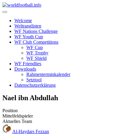
Skip
to
content
Welcome
Weltranglisten
WF Nations Challenge
WF Youth Cup
WF Club Competitions
WF Cup
WF Trophy
WF Shield
WF Friendlies
Downloads
Rahmenterminkalender
Setztool
Datenschutzerklärung
Nael ibn Abdullah
Position
Mittelfeldspieler
Aktuelles Team
Al-Haydars Fezzan