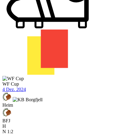
WF Cup
4 Dez. 2024
Heim
BFJ
H
N
1:2