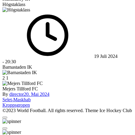
Högstaklass
19 Juli 2024
-
20:30
Barnastaden IK
2
1
Mejers Tillford FC
By
director
20. Mai 2024
Beitragsnavigation
Selet-Maskhab
Kroppsgropen
©2023 World Football. All rights reserved. Theme Ice Hockey Club