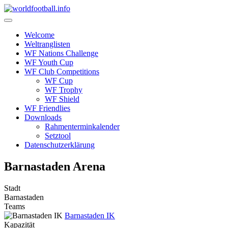
Skip
to
content
Welcome
Weltranglisten
WF Nations Challenge
WF Youth Cup
WF Club Competitions
WF Cup
WF Trophy
WF Shield
WF Friendlies
Downloads
Rahmenterminkalender
Setztool
Datenschutzerklärung
Barnastaden Arena
Stadt
Barnastaden
Teams
Barnastaden IK
Kapazität