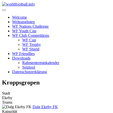
Skip
to
content
Welcome
Weltranglisten
WF Nations Challenge
WF Youth Cup
WF Club Competitions
WF Cup
WF Trophy
WF Shield
WF Friendlies
Downloads
Rahmenterminkalender
Setztool
Datenschutzerklärung
Kroppsgropen
Stadt
Ekeby
Teams
Dalg Ekeby FK
Kapazität