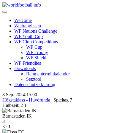
Skip
to
content
Welcome
Weltranglisten
WF Nations Challenge
WF Youth Cup
WF Club Competitions
WF Cup
WF Trophy
WF Shield
WF Friendlies
Downloads
Rahmenterminkalender
Setztool
Datenschutzerklärung
8 Sep. 2024
-
15:00
Högstaklass - Huvdrunda
| Spieltag 7
Halbzeit: 2-1
Barnastaden IK
3
3
:
1