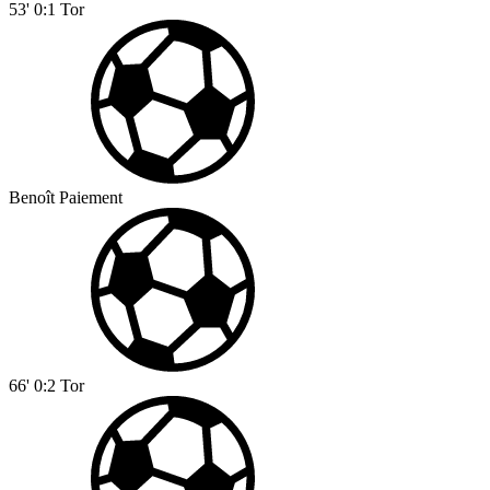
53'
0:1
Tor
Benoît Paiement
66'
0:2
Tor