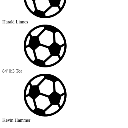
Harald Linnes
84'
0:3
Tor
Kevin Hammer