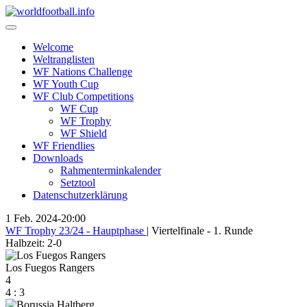
Skip
to
content
Welcome
Weltranglisten
WF Nations Challenge
WF Youth Cup
WF Club Competitions
WF Cup
WF Trophy
WF Shield
WF Friendlies
Downloads
Rahmenterminkalender
Setztool
Datenschutzerklärung
1 Feb. 2024
-
20:00
WF Trophy 23/24 - Hauptphase
| Viertelfinale - 1. Runde
Halbzeit: 2-0
Los Fuegos Rangers
4
4
:
3