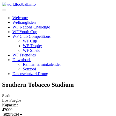
Skip
to
content
Welcome
Weltranglisten
WF Nations Challenge
WF Youth Cup
WF Club Competitions
WF Cup
WF Trophy
WF Shield
WF Friendlies
Downloads
Rahmenterminkalender
Setztool
Datenschutzerklärung
Southern Tobacco Stadium
Stadt
Los Fuegos
Kapazität
47000