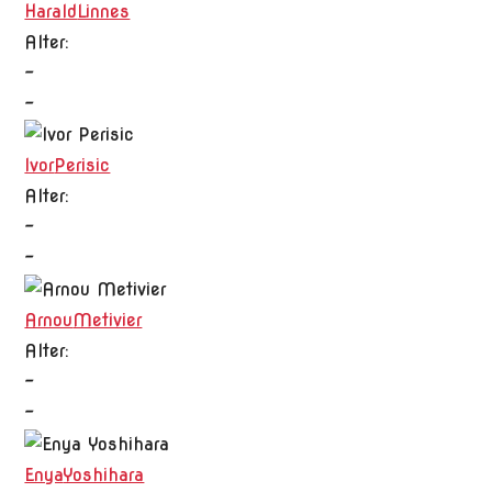
Harald
Linnes
Alter:
-
-
Ivor
Perisic
Alter:
-
-
Arnou
Metivier
Alter:
-
-
Enya
Yoshihara