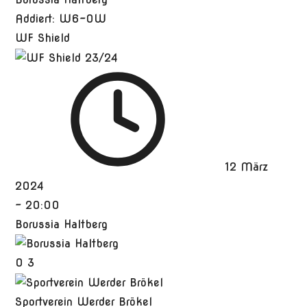
Addiert: W6-0W
WF Shield
12 März
2024
-
20:00
Borussia Haltberg
0
3
Sportverein Werder Brökel