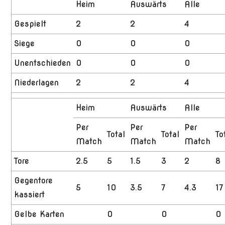
Heim
Auswärts
Alle
Gespielt
2
2
4
Siege
0
0
0
Unentschieden
0
0
0
Niederlagen
2
2
4
Heim
Auswärts
Alle
Per
Per
Per
Total
Total
To
Match
Match
Match
Tore
2.5
5
1.5
3
2
8
Gegentore
5
10
3.5
7
4.3
17
kassiert
Gelbe Karten
0
0
0