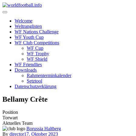
Skip
to
content
Welcome
Weltranglisten
WF Nations Challenge
WF Youth Cup
WF Club Competitions
WF Cup
WF Trophy
WF Shield
WF Friendlies
Downloads
Rahmenterminkalender
Setztool
Datenschutzerklärung
Bellamy Crête
Position
Torwart
Aktuelles Team
Borussia Haltberg
By
director
17. Oktober 2023