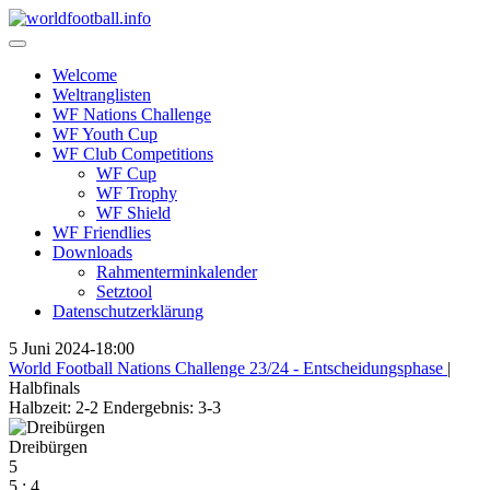
Skip
to
content
Welcome
Weltranglisten
WF Nations Challenge
WF Youth Cup
WF Club Competitions
WF Cup
WF Trophy
WF Shield
WF Friendlies
Downloads
Rahmenterminkalender
Setztool
Datenschutzerklärung
5 Juni 2024
-
18:00
World Football Nations Challenge 23/24 - Entscheidungsphase
|
Halbfinals
Halbzeit: 2-2
Endergebnis: 3-3
Dreibürgen
5
5
:
4