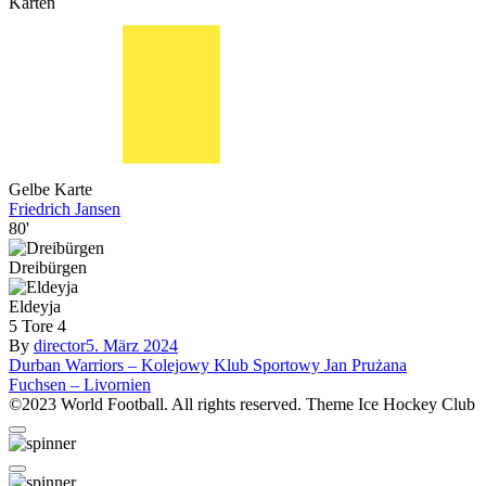
Karten
Gelbe Karte
Friedrich Jansen
80'
Dreibürgen
Eldeyja
5
Tore
4
By
director
5. März 2024
Beitragsnavigation
Durban Warriors – Kolejowy Klub Sportowy Jan Prużana
Fuchsen – Livornien
©2023 World Football. All rights reserved. Theme Ice Hockey Club