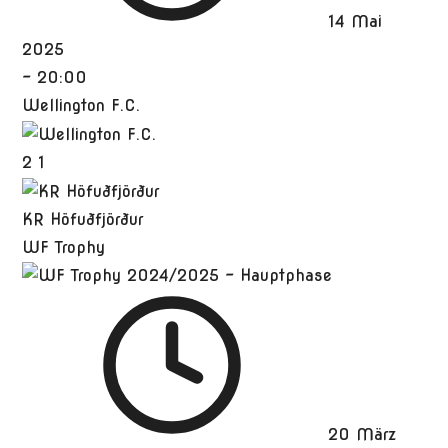
14 Mai
2025
-
20:00
Wellington F.C.
2
1
KR Höfuðfjörður
WF Trophy
20 März