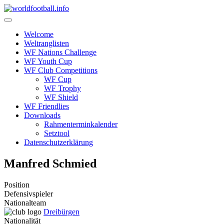
Skip
to
content
Welcome
Weltranglisten
WF Nations Challenge
WF Youth Cup
WF Club Competitions
WF Cup
WF Trophy
WF Shield
WF Friendlies
Downloads
Rahmenterminkalender
Setztool
Datenschutzerklärung
Manfred Schmied
Position
Defensivspieler
Nationalteam
Dreibürgen
Nationalität