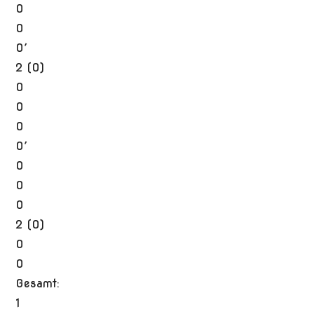
0
0
0′
2 (0)
0
0
0
0′
0
0
0
2 (0)
0
0
Gesamt:
1