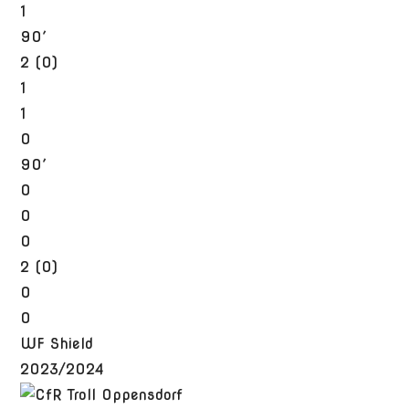
1
90′
2 (0)
1
1
0
90′
0
0
0
2 (0)
0
0
WF Shield
2023/2024