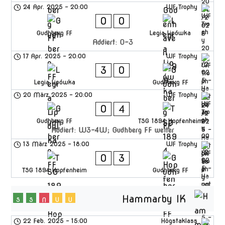
24 Apr. 2025
-
20:00
WF Trophy
0
0
Gudhberg FF
Legia Lipówka
Addiert: 0-3
17 Apr. 2025
-
20:00
WF Trophy
3
0
Legia Lipówka
Gudhberg FF
20 März 2025
-
20:00
WF Trophy
0
4
Gudhberg FF
TSG 1894 Hopfenheim
Addiert: W3-4W; Gudhberg FF weiter
13 März 2025
-
18:00
WF Trophy
0
3
TSG 1894 Hopfenheim
Gudhberg FF
Hammarby IK
S
S
N
U
U
22 Feb. 2025
-
15:00
Högstaklass