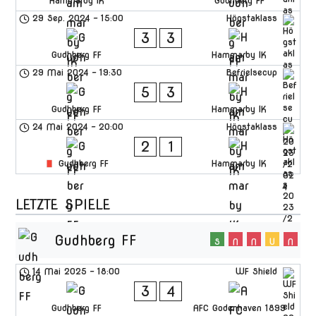
Hammarby IK
Gudhberg FF
29 Sep. 2024
-
15:00
Högstaklass
3
3
Gudhberg FF
Hammarby IK
29 Mai 2024
-
19:30
Befrielsecup
5
3
Gudhberg FF
Hammarby IK
24 Mai 2024
-
20:00
Högstaklass
2
1
Gudhberg FF
Hammarby IK
LETZTE SPIELE
Gudhberg FF
S
N
N
U
N
14 Mai 2025
-
18:00
WF Shield
3
4
Gudhberg FF
AFC Godenhaven 1899