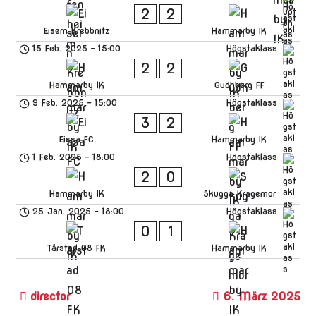
2
2
Eisern Krebbnitz
Hammarby IK
15 Feb. 2025
-
15:00
Högstaklass
2
2
Hammarby IK
Gudhberg FF
9 Feb. 2025
-
15:00
Högstaklass
3
2
Eissa FC
Hammarby IK
1 Feb. 2025
-
18:00
Högstaklass
2
0
Hammarby IK
Skugga Kragemor
25 Jan. 2025
-
18:00
Högstaklass
0
1
Tårstad 08 FK
Hammarby IK
6. März 2025