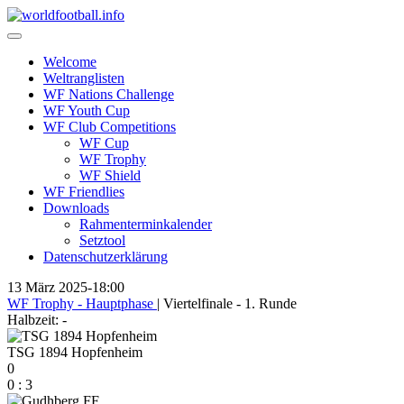
Skip
to
content
Welcome
Weltranglisten
WF Nations Challenge
WF Youth Cup
WF Club Competitions
WF Cup
WF Trophy
WF Shield
WF Friendlies
Downloads
Rahmenterminkalender
Setztool
Datenschutzerklärung
13 März 2025
-
18:00
WF Trophy - Hauptphase
| Viertelfinale - 1. Runde
Halbzeit: -
TSG 1894 Hopfenheim
0
0
:
3