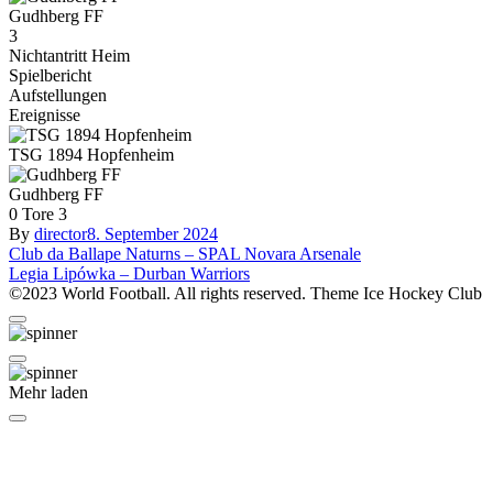
Gudhberg FF
3
Nichtantritt Heim
Spielbericht
Aufstellungen
Ereignisse
TSG 1894 Hopfenheim
Gudhberg FF
0
Tore
3
By
director
8. September 2024
Beitragsnavigation
Club da Ballape Naturns – SPAL Novara Arsenale
Legia Lipówka – Durban Warriors
©2023 World Football. All rights reserved. Theme Ice Hockey Club
Mehr laden