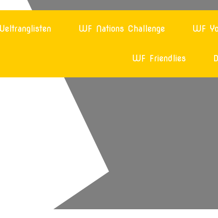
eltranglisten
WF Nations Challenge
WF Yo
WF Friendlies
D