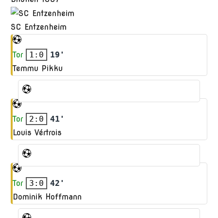
SC Entzenheim
Tor
1:0
19'
Temmu Pikku
Tor
2:0
41'
Louis Vértrois
Tor
3:0
42'
Dominik Hoffmann