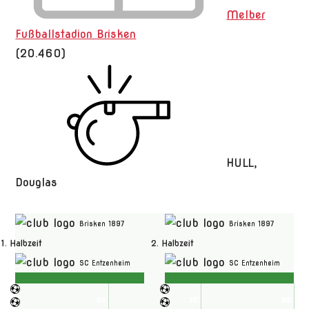
Melber
Fußballstadion Brisken
(20.460)
HULL,
Douglas
Brisken 1897
Brisken 1897
1. Halbzeit
2. Halbzeit
SC Entzenheim
SC Entzenheim
60'
15'
30'
75'
90'
45'