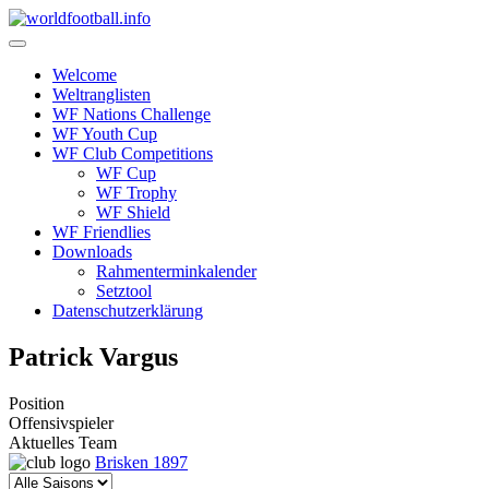
Skip
to
content
Welcome
Weltranglisten
WF Nations Challenge
WF Youth Cup
WF Club Competitions
WF Cup
WF Trophy
WF Shield
WF Friendlies
Downloads
Rahmenterminkalender
Setztool
Datenschutzerklärung
Patrick Vargus
Position
Offensivspieler
Aktuelles Team
Brisken 1897