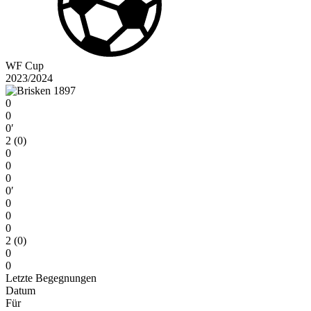
WF Cup
2023/2024
0
0
0′
2 (0)
0
0
0
0′
0
0
0
2 (0)
0
0
Letzte Begegnungen
Datum
Für