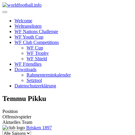
Skip
to
content
Welcome
Weltranglisten
WF Nations Challenge
WF Youth Cup
WF Club Competitions
WF Cup
WF Trophy
WF Shield
WF Friendlies
Downloads
Rahmenterminkalender
Setztool
Datenschutzerklärung
Temmu Pikku
Position
Offensivspieler
Aktuelles Team
Brisken 1897