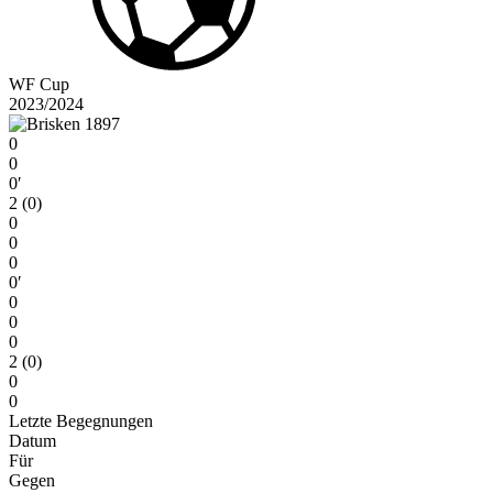
WF Cup
2023/2024
0
0
0′
2 (0)
0
0
0
0′
0
0
0
2 (0)
0
0
Letzte Begegnungen
Datum
Für
Gegen