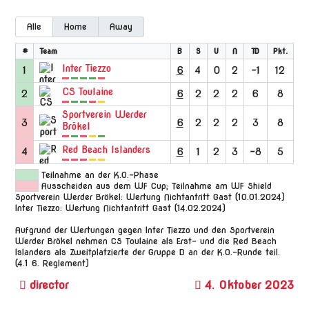
Alle
Home
Away
#
Team
B
S
U
N
TD
Pkt.
Inter Tiezzo
1
6
4
0
2
-1
12
CS Toulaine
2
6
2
2
2
6
8
Sportverein Werder
3
6
2
2
2
3
8
Brökel
Red Beach Islanders
4
6
1
2
3
-8
5
Teilnahme an der K.O.-Phase
Ausscheiden aus dem WF Cup; Teilnahme am WF Shield
Sportverein Werder Brökel: Wertung Nichtantritt Gast (10.01.2024)
Inter Tiezzo: Wertung Nichtantritt Gast (14.02.2024)
Aufgrund der Wertungen gegen Inter Tiezzo und den Sportverein
Werder Brökel nehmen CS Toulaine als Erst- und die Red Beach
Islanders als Zweitplatzierte der Gruppe D an der K.O.-Runde teil.
(4.1 6. Reglement)
4. Oktober 2023