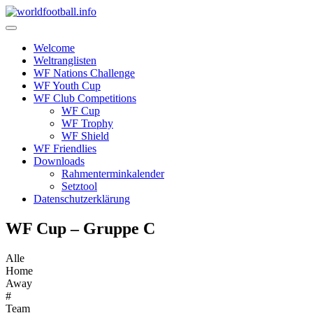
Skip
to
content
Welcome
Weltranglisten
WF Nations Challenge
WF Youth Cup
WF Club Competitions
WF Cup
WF Trophy
WF Shield
WF Friendlies
Downloads
Rahmenterminkalender
Setztool
Datenschutzerklärung
WF Cup – Gruppe C
Alle
Home
Away
#
Team