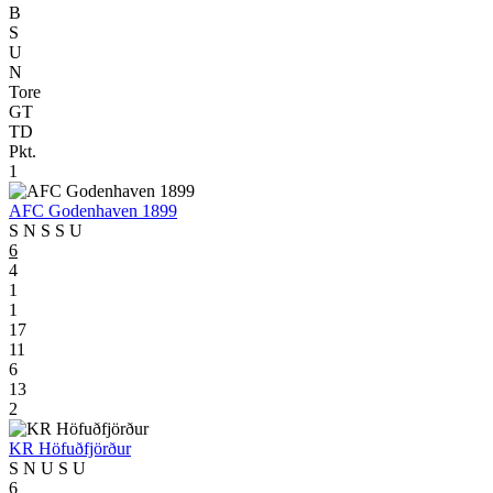
B
S
U
N
Tore
GT
TD
Pkt.
1
AFC Godenhaven 1899
S
N
S
S
U
6
4
1
1
17
11
6
13
2
KR Höfuðfjörður
S
N
U
S
U
6