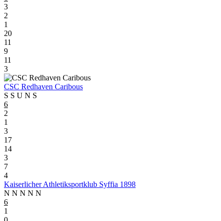
3
2
1
20
11
9
11
3
CSC Redhaven Caribous
S
S
U
N
S
6
2
1
3
17
14
3
7
4
Kaiserlicher Athletiksportklub Syffia 1898
N
N
N
N
N
6
1
0