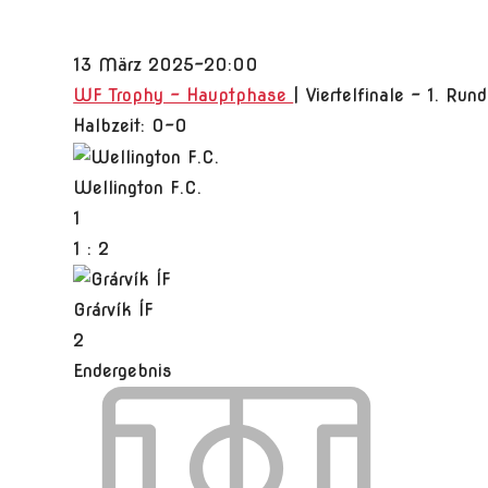
13 März 2025
-
20:00
WF Trophy - Hauptphase
| Viertelfinale - 1. Run
Halbzeit: 0-0
Wellington F.C.
1
1
:
2
Grárvík ÍF
2
Endergebnis