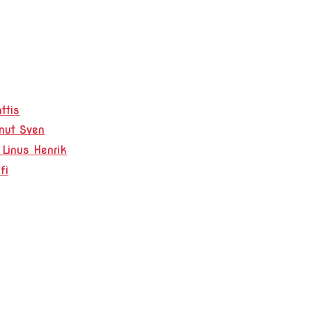
ttis
nut Sven
inus Henrik
fi