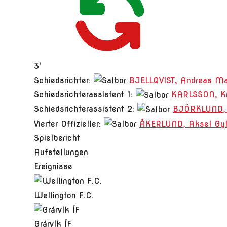
3'
Schiedsrichter:
BJELLQVIST, Andreas Ma
Schiedsrichterassistent 1:
KARLSSON, K
Schiedsrichterassistent 2:
BJÖRKLUND, L
Vierter Offizieller:
ÅKERLUND, Aksel Gyl
Spielbericht
Aufstellungen
Ereignisse
Wellington F.C.
Grárvík ÍF