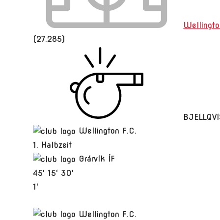
Wellingt
(27.285)
BJELLQVIS
Wellington F.C.
1. Halbzeit
Grárvík ÍF
45'
15'
30'
1'
Wellington F.C.