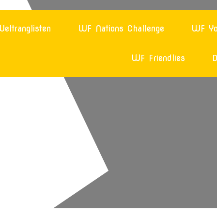
eltranglisten
WF Nations Challenge
WF Yo
WF Friendlies
D