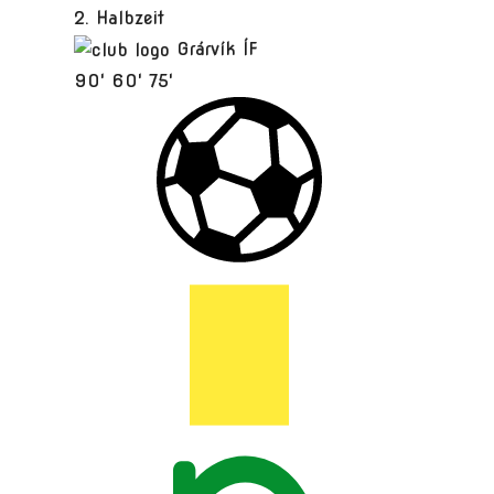
2. Halbzeit
Grárvík ÍF
90'
60'
75'