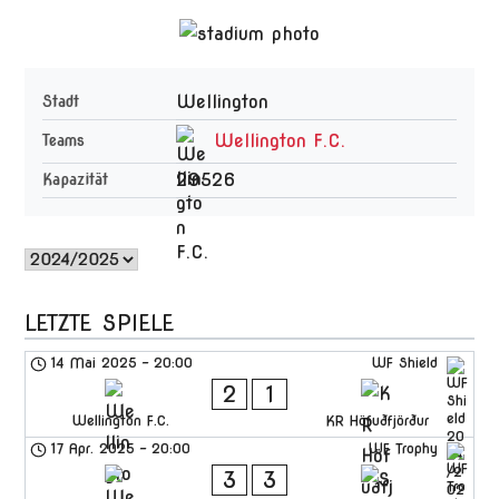
Wellington
Stadt
Wellington F.C.
Teams
29526
Kapazität
LETZTE SPIELE
14 Mai 2025
-
20:00
WF Shield
2
1
Wellington F.C.
KR Höfuðfjörður
17 Apr. 2025
-
20:00
WF Trophy
3
3