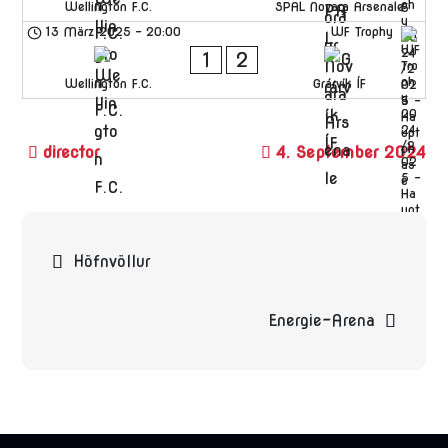
Wellington F.C.
SPAL Novara Arsenale
13 März 2025
-
20:00
WF Trophy
1
2
Wellington F.C.
Grárvík ÍF
4. September 2024
Beitragsnavigation
Höfnvöllur
Energie-Arena