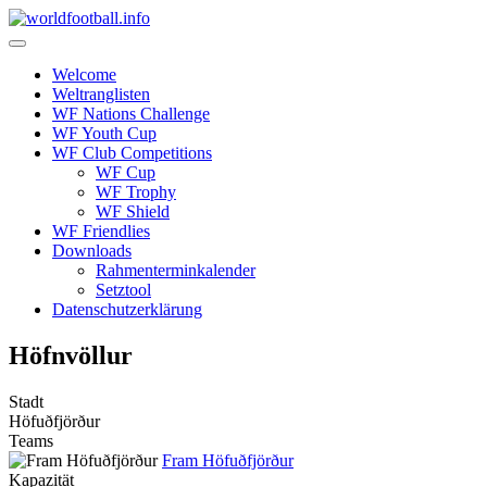
Skip
to
content
Welcome
Weltranglisten
WF Nations Challenge
WF Youth Cup
WF Club Competitions
WF Cup
WF Trophy
WF Shield
WF Friendlies
Downloads
Rahmenterminkalender
Setztool
Datenschutzerklärung
Höfnvöllur
Stadt
Höfuðfjörður
Teams
Fram Höfuðfjörður
Kapazität