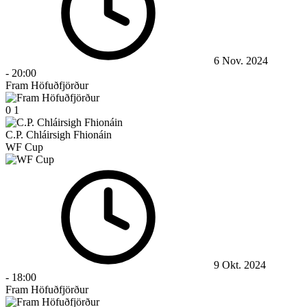
6 Nov. 2024
-
20:00
Fram Höfuðfjörður
0
1
C.P. Chláirsigh Fhionáin
WF Cup
9 Okt. 2024
-
18:00
Fram Höfuðfjörður