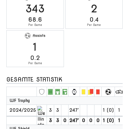
343
2
68.6
0.4
Per Game
Per Game
Assists
1
0.2
Per Game
GESAMTE STATISTIK
WF Trophy
2024/2025
3
3
247′
1 (0)
1
3
3
0
247′
0
0
0
1 (0)
1
0
WF Shield