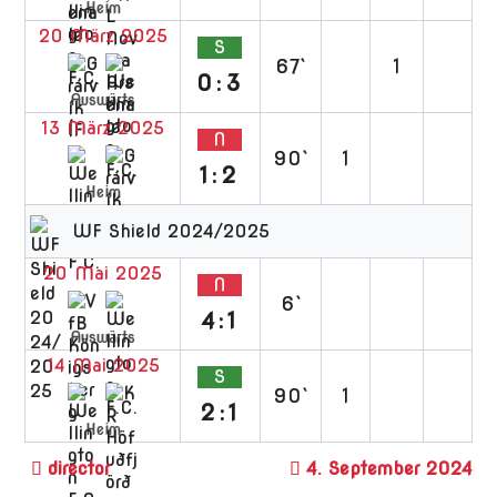
Heim
20 März 2025
S
67`
1
0:3
Auswärts
13 März 2025
N
90`
1
1:2
Heim
WF Shield 2024/2025
20 Mai 2025
N
6`
4:1
Auswärts
14 Mai 2025
S
90`
1
2:1
Heim
4. September 2024