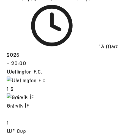
13 März
2025
-
20:00
Wellington F.C.
1
2
Grárvík ÍF
1
WF Cup