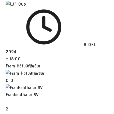
9 Okt.
2024
-
18:00
Fram Höfuðfjörður
0
0
Frankenthaler SV
2