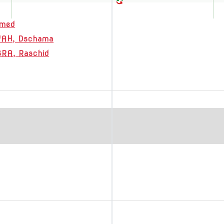
med
AH, Dschama
A, Raschid