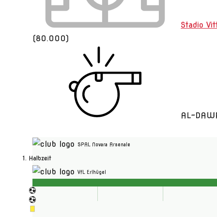
Stadio Vit
(80.000)
AL-DAWR
SPAL Novara Arsenale
1. Halbzeit
VfL Erlhügel