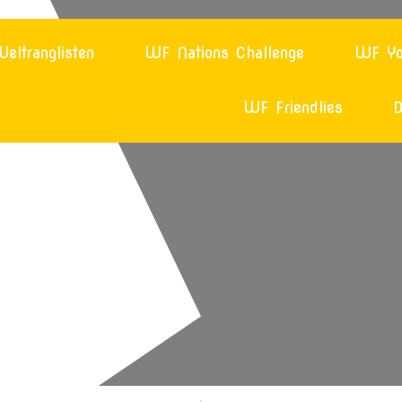
eltranglisten
WF Nations Challenge
WF Yo
WF Friendlies
D