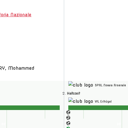
toria Nazionale
Y, Mohammed
SPAL Novara Arsenale
2. Halbzeit
VfL Erlhügel
60'
15'
30'
75'