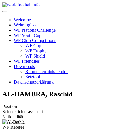
Skip
to
content
Welcome
Weltranglisten
WF Nations Challenge
WF Youth Cup
WF Club Competitions
WF Cup
WF Trophy
WF Shield
WF Friendlies
Downloads
Rahmenterminkalender
Setztool
Datenschutzerklärung
AL-HAMBRA, Raschid
Position
Schiedsrichterassistent
Nationalität
WF Referee