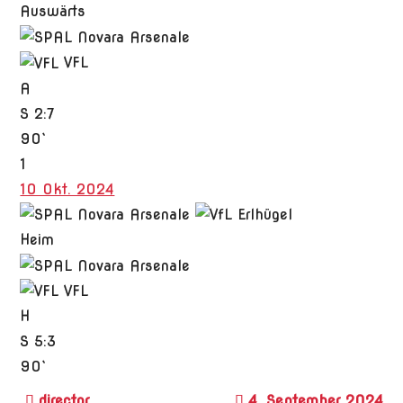
Auswärts
VFL
A
S
2:7
90`
1
10 Okt. 2024
Heim
VFL
H
S
5:3
90`
4. September 2024