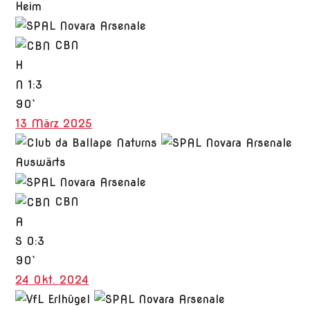
Heim
CBN
H
N
1:3
90`
13 März 2025
Auswärts
CBN
A
S
0:3
90`
24 Okt. 2024