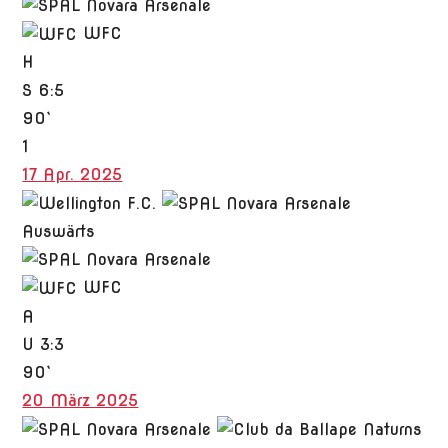
WFC
H
S
6:5
90`
1
17 Apr. 2025
Auswärts
WFC
A
U
3:3
90`
20 März 2025