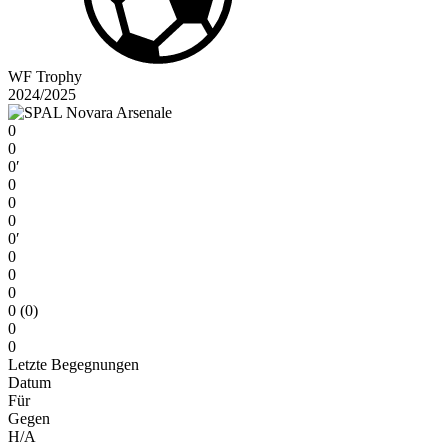
WF Trophy
2024/2025
0
0
0′
0
0
0
0′
0
0
0
0 (0)
0
0
Letzte Begegnungen
Datum
Für
Gegen
H/A