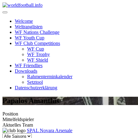
Skip
to
content
Welcome
Weltranglisten
WF Nations Challenge
WF Youth Cup
WF Club Competitions
WF Cup
WF Trophy
WF Shield
WF Friendlies
Downloads
Rahmenterminkalender
Setztool
Datenschutzerklärung
Papalos Amanthis
Position
Mittelfeldspieler
Aktuelles Team
SPAL Novara Arsenale