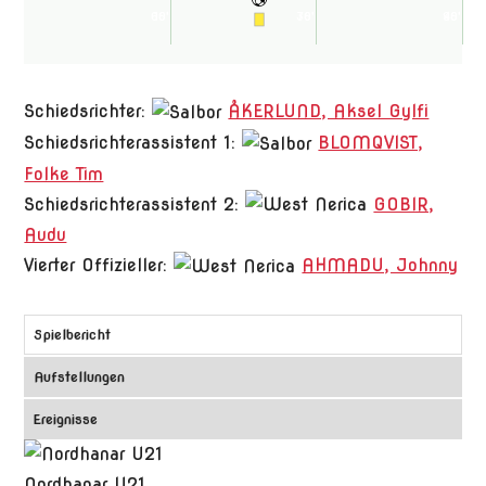
60'
15'
30'
75'
90'
45'
Schiedsrichter:
ÅKERLUND, Aksel Gylfi
Schiedsrichterassistent 1:
BLOMQVIST,
Folke Tim
Schiedsrichterassistent 2:
GOBIR,
Audu
Vierter Offizieller:
AHMADU, Johnny
Spielbericht
Aufstellungen
Ereignisse
Nordhanar U21