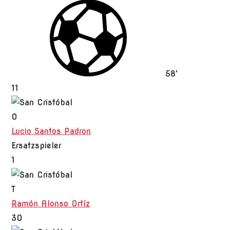
58'
11
O
Lucio Santos Padron
Ersatzspieler
1
T
Ramón Alonso Ortíz
30