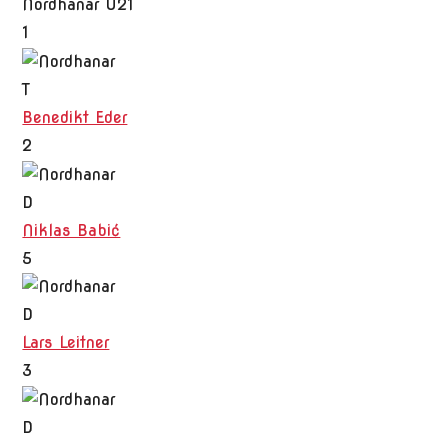
Nordhanar U21
1
T
Benedikt Eder
2
D
Niklas Babić
5
D
Lars Leitner
3
D