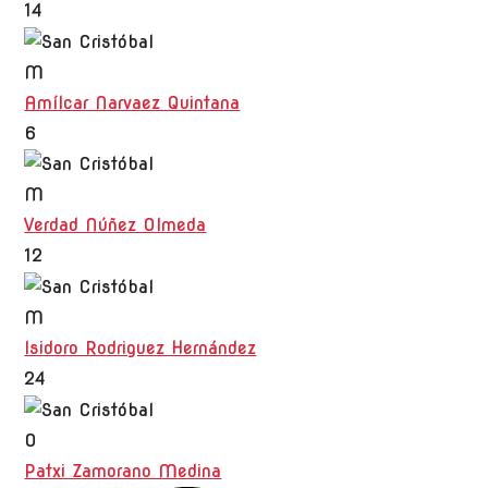
14
M
Amílcar Narvaez Quintana
6
M
Verdad Núñez Olmeda
12
M
Isidoro Rodriguez Hernández
24
O
Patxi Zamorano Medina