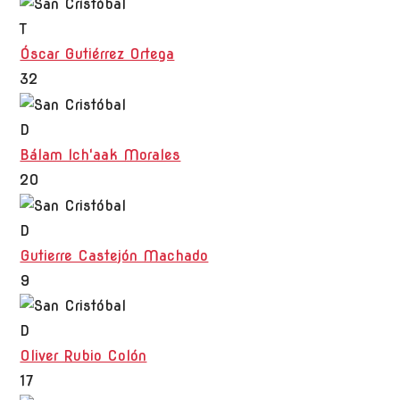
T
Óscar Gutiérrez Ortega
32
D
Bálam Ich'aak Morales
20
D
Gutierre Castejón Machado
9
D
Oliver Rubio Colón
17