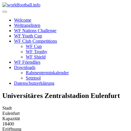
Skip
to
content
Welcome
Weltranglisten
WF Nations Challenge
WF Youth Cup
WF Club Competitions
WF Cup
WF Trophy
WF Shield
WF Friendlies
Downloads
Rahmenterminkalender
Setztool
Datenschutzerklärung
Universitäres Zentralstadion Eulenfurt
Stadt
Eulenfurt
Kapazität
18400
Eröffnung