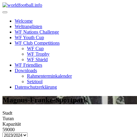
Skip
to
content
Welcome
Weltranglisten
WF Nations Challenge
WF Youth Cup
WF Club Competitions
WF Cup
WF Trophy
WF Shield
WF Friendlies
Downloads
Rahmenterminkalender
Setztool
Datenschutzerklärung
Magnus-Franke-Sportpark
Stadt
Turan
Kapazität
59000