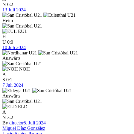
N
6:2
13 Juli 2024
Heim
EUL
H
U
0:0
10 Juli 2024
Auswärts
NOH
A
S
0:1
7 Juli 2024
Auswärts
ELD
A
N
3:2
By
director
5. Juli 2024
Beitragsnavigation
Miguel Díaz González
Lucio Santos Padron