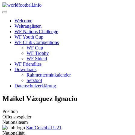
Skip
to
content
Welcome
Weltranglisten
WF Nations Challenge
WF Youth Cup
WF Club Competitions
WF Cup
WF Trophy
WF Shield
WF Friendlies
Downloads
Rahmenterminkalender
Setztool
Datenschutzerklärung
Maikel Vázquez Ignacio
Position
Offensivspieler
Nationalteam
San Cristóbal U21
Nationalität