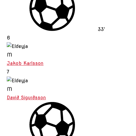
33'
6
M
Jakob Karlsson
7
M
Davið Sigurðsson