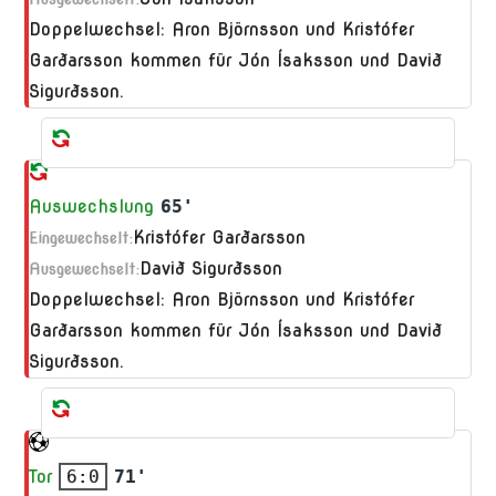
Doppelwechsel: Aron Björnsson und Kristófer
Garðarsson kommen für Jón Ísaksson und Davið
Sigurðsson.
Auswechslung
65'
Kristófer Garðarsson
Eingewechselt:
Davið Sigurðsson
Ausgewechselt:
Doppelwechsel: Aron Björnsson und Kristófer
Garðarsson kommen für Jón Ísaksson und Davið
Sigurðsson.
Tor
6:0
71'