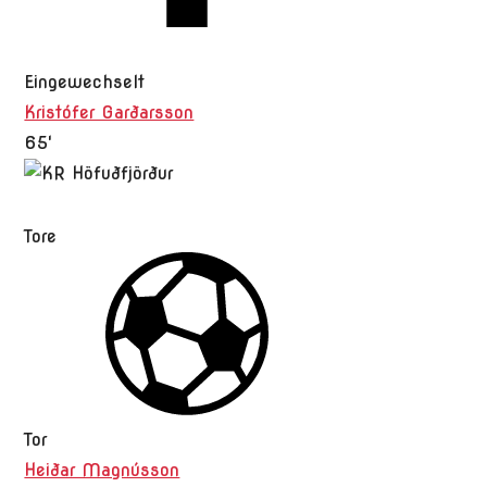
Eingewechselt
Kristófer Garðarsson
65'
Tore
Tor
Heiðar Magnússon