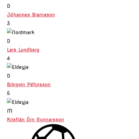
D
Jóhannes Bjarnason
3
D
Lars Lundberg
4
D
Björgvin Pétursson
5
M
Kristján Örn Gunnarsson