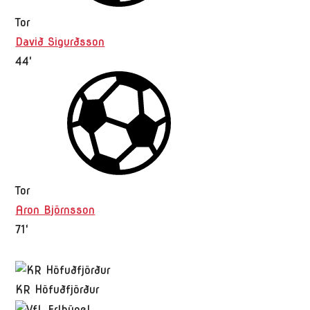
Tor
Davið Sigurðsson
44'
Tor
Aron Björnsson
71'
KR Höfuðfjörður