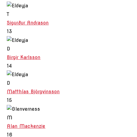
T
Sigurður Andrason
13
D
Birgir Karlsson
14
D
Matthías Björgvinsson
15
M
Alan Mackenzie
16