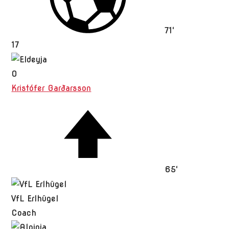
71'
17
O
Kristófer Garðarsson
65'
VfL Erlhügel
Coach