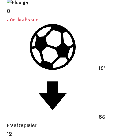
O
Jón Ísaksson
15'
65'
Ersatzspieler
12