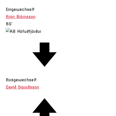
Eingewechselt
Aron Björnsson
65'
Ausgewechselt
Davið Sigurðsson