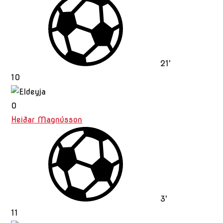
21'
10
O
Heiðar Magnússon
3'
11