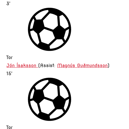
3'
Tor
Jón Ísaksson
(
Assist
:
Magnús Guðmundsson
)
15'
Tor