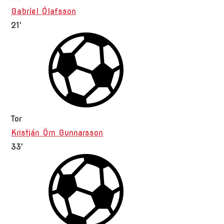
Gabríel Ólafsson
21'
Tor
Kristján Örn Gunnarsson
33'