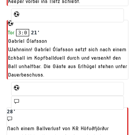
Keeper vorbei ins Netz schiebt.
Tor
3:0
21'
Gabríel Ólafsson
Wahnsinn! Gabríel Ólafsson setzt sich nach einem
Eckball im Kopfballduell durch und versenkt den
Ball unhaltbar. Die Gäste aus Erlhügel stehen unter
Dauerbeschuss.
28'
Nach einem Ballverlust von KR Höfuðfjörður