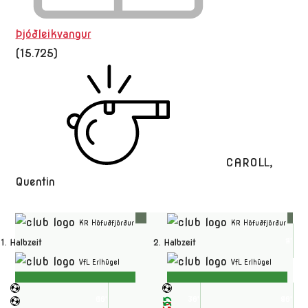
Þjóðleikvangur
(15.725)
CAROLL,
Quentin
KR Höfuðfjörður
KR Höfuðfjörður
2'
4'
1. Halbzeit
2. Halbzeit
VfL Erlhügel
VfL Erlhügel
60'
15'
30'
75'
90'
45'