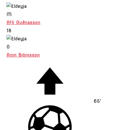
M
Atli Guðnasson
18
O
Aron Björnsson
65'