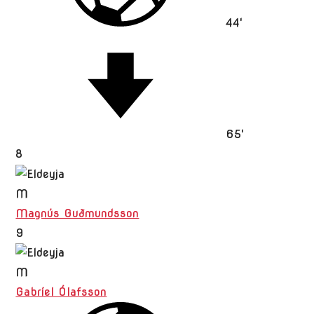
44'
65'
8
M
Magnús Guðmundsson
9
M
Gabríel Ólafsson