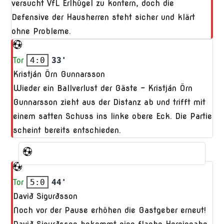
versucht VfL Erlhügel zu kontern, doch die
Defensive der Hausherren steht sicher und klärt
ohne Probleme.
Tor
4:0
33'
Kristján Örn Gunnarsson
Wieder ein Ballverlust der Gäste – Kristján Örn
Gunnarsson zieht aus der Distanz ab und trifft mit
einem satten Schuss ins linke obere Eck. Die Partie
scheint bereits entschieden.
Tor
5:0
44'
Davið Sigurðsson
Noch vor der Pause erhöhen die Gastgeber erneut!