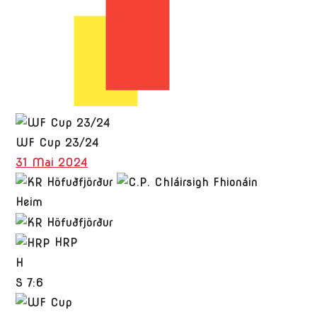
WF Cup 23/24
31 Mai 2024
Heim
HRP
H
S
7:6