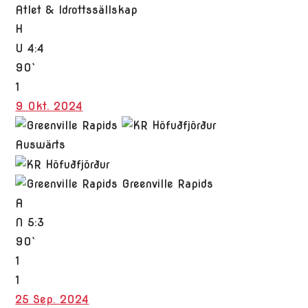
Atlet & Idrottssällskap
H
U
4:4
90`
1
9 Okt. 2024
Auswärts
Greenville Rapids
A
N
5:3
90`
1
1
25 Sep. 2024