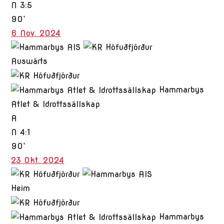
N
3:5
90`
6 Nov. 2024
Auswärts
Hammarbys
Atlet & Idrottssällskap
A
N
4:1
90`
23 Okt. 2024
Heim
Hammarbys