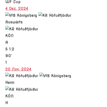
WF Cup
4 Dez. 2024
Auswärts
KÖN
A
S
1:2
90`
1
20 Nov. 2024
Heim
KÖN
H