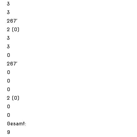
3
3
267′
2 (0)
3
3
0
267′
0
0
0
2 (0)
0
0
Gesamt:
9