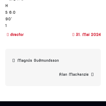
H
S
6:0
90`
1
31. Mai 2024
Beitragsnavigation
Magnús Guðmundsson
Alan Mackenzie