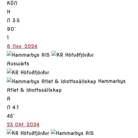
KÖN
H
N
3:5
90`
1
6 Nov. 2024
Auswärts
Hammarbys
Atlet & Idrottssällskap
A
N
4:1
45`
23 Okt. 2024