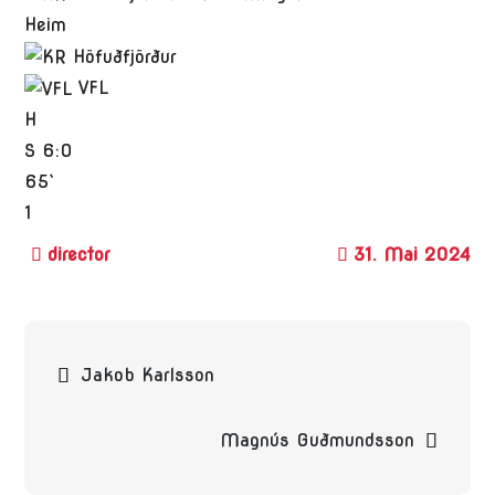
Heim
VFL
H
S
6:0
65`
1
31. Mai 2024
Beitragsnavigation
Jakob Karlsson
Magnús Guðmundsson