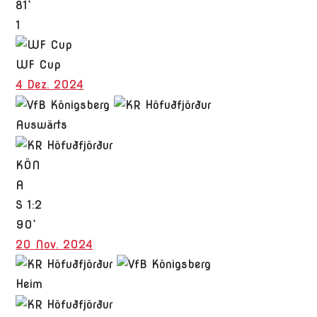
81`
1
WF Cup
4 Dez. 2024
Auswärts
KÖN
A
S
1:2
90`
20 Nov. 2024
Heim