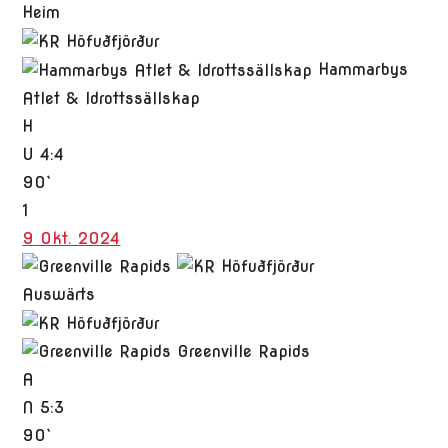
Heim
Hammarbys
Atlet & Idrottssällskap
H
U
4:4
90`
1
9 Okt. 2024
Auswärts
Greenville Rapids
A
N
5:3
90`