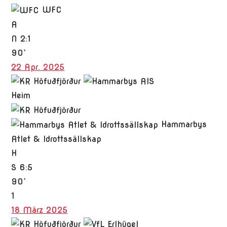
WFC
A
N
2:1
90`
22 Apr. 2025
Heim
Hammarbys
Atlet & Idrottssällskap
H
S
6:5
90`
1
18 März 2025