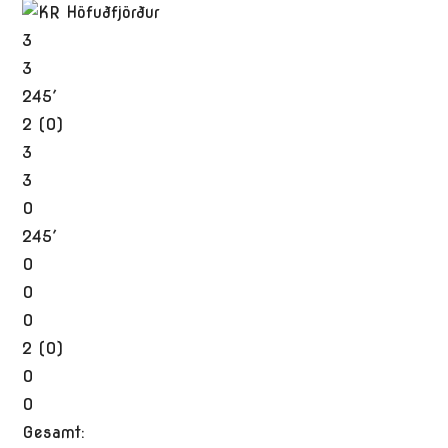
3
3
245′
2 (0)
3
3
0
245′
0
0
0
2 (0)
0
0
Gesamt: