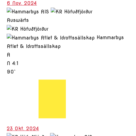
6 Nov. 2024
Auswärts
Hammarbys
Atlet & Idrottssällskap
A
N
4:1
90`
23 Okt. 2024