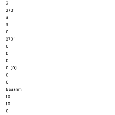
3
270′
3
3
0
270′
0
0
0
0 (0)
0
0
Gesamt:
10
10
0