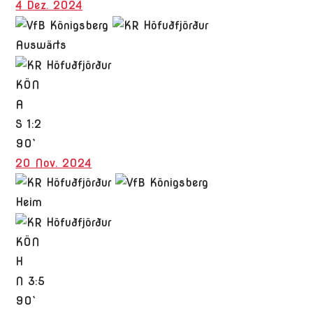
4 Dez. 2024
Auswärts
KÖN
A
S
1:2
90`
20 Nov. 2024
Heim
KÖN
H
N
3:5
90`