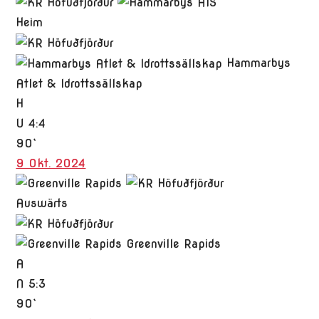
Heim
Hammarbys
Atlet & Idrottssällskap
H
U
4:4
90`
9 Okt. 2024
Auswärts
Greenville Rapids
A
N
5:3
90`