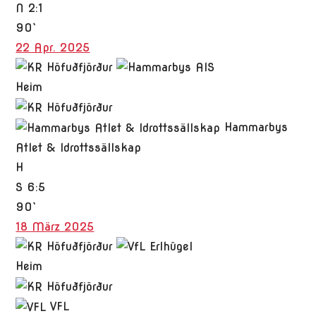
N
2:1
90`
22 Apr. 2025
Heim
Hammarbys
Atlet & Idrottssällskap
H
S
6:5
90`
18 März 2025
Heim
VFL