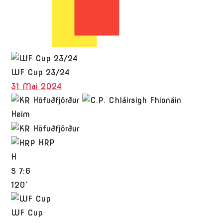
WF Cup 23/24
31 Mai 2024
Heim
HRP
H
S
7:6
120`
WF Cup