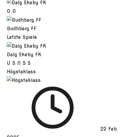
0
0
Gudhberg FF
Letzte Spiele
Dalg Ekeby FK
U
S
N
S
S
Högstaklass
22 Feb.