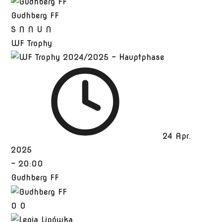
Gudhberg FF
S
N
N
U
N
WF Trophy
24 Apr.
2025
-
20:00
Gudhberg FF
0
0