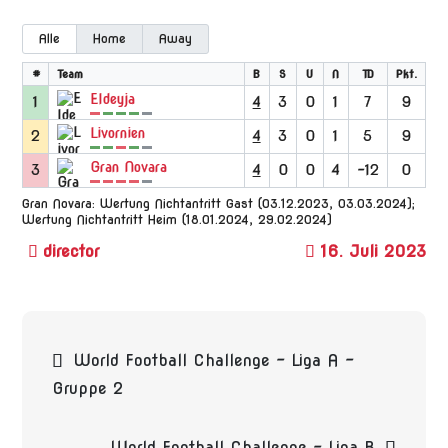
Alle
Home
Away
#
Team
B
S
U
N
TD
Pkt.
Eldeyja
1
4
3
0
1
7
9
Livornien
2
4
3
0
1
5
9
Gran Novara
3
4
0
0
4
-12
0
Gran Novara: Wertung Nichtantritt Gast (03.12.2023, 03.03.2024);
Wertung Nichtantritt Heim (18.01.2024, 29.02.2024)
16. Juli 2023
Beitragsnavigation
World Football Challenge – Liga A –
Gruppe 2
World Football Challenge – Liga B